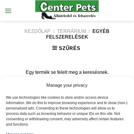
Skip
to
content
KEZDŐLAP
/
TERRÁRIUM
/
EGYÉB
FELSZERELÉSEK
SZŰRÉS
Egy termék se felelt meg a keresésnek.
Manage your privacy
Weboldalt készítette:
We use technologies like cookies to store and/or access device
information. We do this to improve browsing experience and to show (non-)
[elfsight_facebook_chat id="1"]
personalized ads. Consenting to these technologies will allow us to
process data such as browsing behavior or unique IDs on this site. Not
consenting or withdrawing consent, may adversely affect certain features
and functions.
ÉRTÉKESÍTÉSI TERÜLETEINK
COOKIE SZABÁLYZAT
COOKIE SZABÁLYZAT