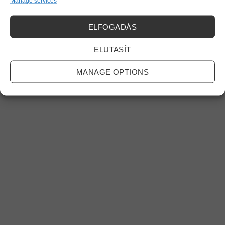
Manage services
Minden jog fenntartva! 2026 ©
Center Pets
ELFOGADÁS
ELUTASÍT
MANAGE OPTIONS