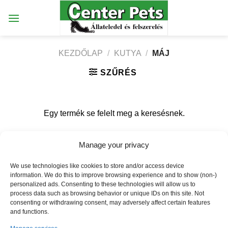
Skip
to
content
KEZDŐLAP
/
KUTYA
/
MÁJ
SZŰRÉS
Egy termék se felelt meg a keresésnek.
Manage your privacy
Weboldalt készítette:
We use technologies like cookies to store and/or access device
[elfsight_facebook_chat id="1"]
information. We do this to improve browsing experience and to show (non-)
personalized ads. Consenting to these technologies will allow us to
process data such as browsing behavior or unique IDs on this site. Not
ÉRTÉKESÍTÉSI TERÜLETEINK
COOKIE SZABÁLYZAT
consenting or withdrawing consent, may adversely affect certain features
COOKIE SZABÁLYZAT
and functions.
Minden jog fenntartva! 2026 ©
Center Pets