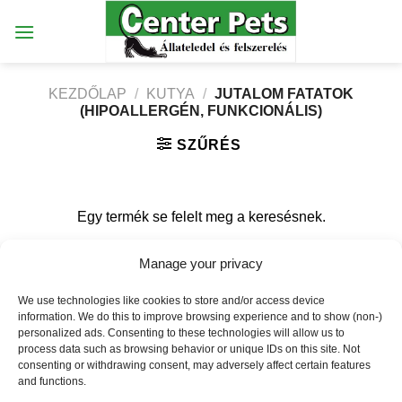
Skip
to
content
KEZDŐLAP
/
KUTYA
/
JUTALOM FATATOK
(HIPOALLERGÉN, FUNKCIONÁLIS)
SZŰRÉS
Egy termék se felelt meg a keresésnek.
Manage your privacy
Weboldalt készítette:
We use technologies like cookies to store and/or access device
[elfsight_facebook_chat id="1"]
information. We do this to improve browsing experience and to show (non-)
personalized ads. Consenting to these technologies will allow us to
process data such as browsing behavior or unique IDs on this site. Not
consenting or withdrawing consent, may adversely affect certain features
ÉRTÉKESÍTÉSI TERÜLETEINK
COOKIE SZABÁLYZAT
and functions.
COOKIE SZABÁLYZAT